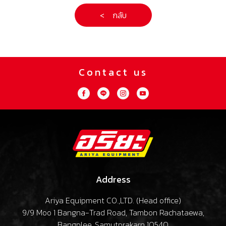
< กลับ
Contact us
Address
Ariya Equipment CO.,LTD. (
Head office
)
9/9 Moo 1 Bangna-Trad Road, Tambon Rachataewa,
Bangplee, Samutprakarn 10540