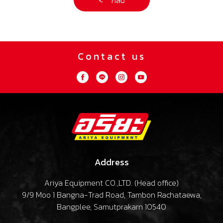
< กลับ
Contact us
Address
Ariya Equipment CO.,LTD. (
Head office
)
9/9 Moo 1 Bangna-Trad Road, Tambon Rachataewa,
Bangplee, Samutprakarn 10540