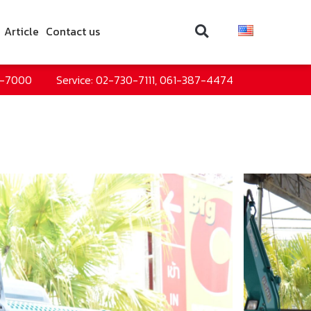
Article
Contact us
0-7000
Service: 02-730-7111, 061-387-4474