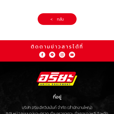
< กลับ
ติดตามข่าวสารได้ที่
ที่อยู่
บริษัท อริยะอีควิปเม้นท์ จำกัด (สำนักงานใหญ่)
9/9 หมู่ 1 ถนนบางนา-ตราด ตำบลราชาเทวะ อำเภอบางพลี จังหวัด