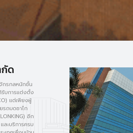
ำกัด
จักรกลหนักชั้น
้รับการแต่งตั้ง
) แต่เพียงผู้
่ายรถบดซาไก
(LONKING) อีก
่ และบริการครบ
ะเทศเพื่อนบ้าน