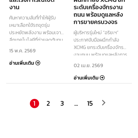
งาน
ระดับเครื่องจักรงาน
ถนน พร้อมดูแลหลัง
ค้นหาความลับที่ทำให้ผู้รับ
การขายครบวงจร
เหมาเลือกใช้รถขุดรุ่น
ประหยัดพลังงาน พร้อมเจาะ
ผู้บริหารรุ่นใหม่ “อริยะฯ”
ลึกเทคโนโลยีที่ช่วยลดต้นทุน
ประกาศจับมือผนึกกำลัง
และเพิ่มกำไรให้งานก่อสร้าง
XCMG ยกระดับเครื่องจักร
15 พ.ค. 2569
แบบยั่งยืน
งานถนน พร้อมดูแลหลังการ
ขายครบวงจร เพื่อตอบโจทย์
อ่านเพิ่มเติม
02 เม.ย. 2569
ทุกหน้างานก่อสร้างอย่างมือ
อาชีพ
อ่านเพิ่มเติม
1
2
3
…
15