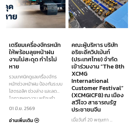
เตรียมเครื่องจักรหนัก
คณะผู้บริหาร บริษัท
ให้พร้อมลุยหน้าฝน
อริยะอีควิปเม้นท์
งานไม่สะดุด กำไรไม่
(ประเทศไทย) จำกัด
หาย
เข้าร่วมงาน “The 8th
XCMG
รวมเทคนิคดูแลเครื่องจักร
International
หนักช่วงหน้าฝน ป้องกันระบบ
Customer Festival”
ไฮดรอลิค ช่วงล่าง และลด
(XCMGICF8) ณ เมือง
โอกาสหยุดงาน พร้อมคำ
สวีโจว สาธารณรัฐ
แนะนำจากผู้เชี่ยวชาญ
01 มิ.ย. 2569
ประชาชนจีน
เมื่อวันที่ 20 พฤษภา …
อ่านเพิ่มเติม