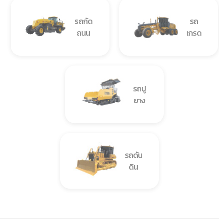
รถกัด
รถ
ถนน
เกรด
รถปู
ยาง
รถดัน
ดิน