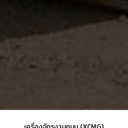
เครื่องจักรงานถนน (XCMG)