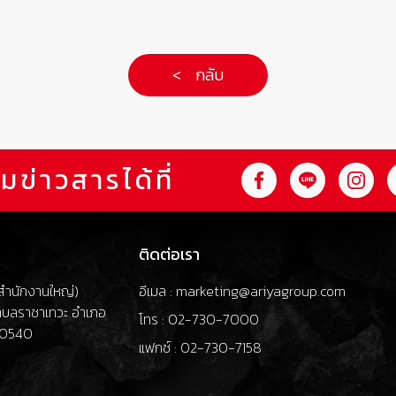
< กลับ
มข่าวสารได้ที่
ติดต่อเรา
 (สำนักงานใหญ่)
อีเมล : marketing@ariyagroup.com
ำบลราชาเทวะ อำเภอ
โทร : 02-730-7000
 10540
แฟกซ์ : 02-730-7158