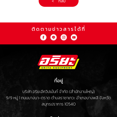
< กลับ
ติดตามข่าวสารได้ที่
ที่อยู่
บริษัท อริยะอีควิปเม้นท์ จำกัด (สำนักงานใหญ่)
9/9 หมู่ 1 ถนนบางนา-ตราด ตำบลราชาเทวะ อำเภอบางพลี จังหวัด
สมุทรปราการ 10540