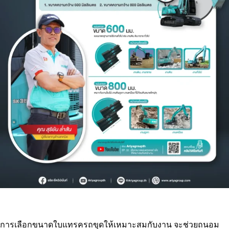
การเลือกขนาดใบแทรครถขุดให้เหมาะสมกับงาน จะช่วยถนอม