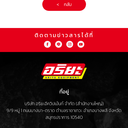
< กลับ
ติดตามข่าวสารได้ที่
ที่อยู่
บริษัท อริยะอีควิปเม้นท์ จำกัด (สำนักงานใหญ่)
9/9 หมู่ 1 ถนนบางนา-ตราด ตำบลราชาเทวะ อำเภอบางพลี จังหวัด
สมุทรปราการ 10540