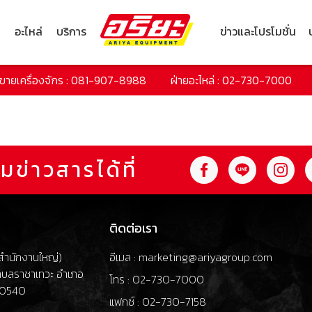
ก
อะไหล่
บริการ
ข่าวและโปรโมชั่น
ยขายเครื่องจักร : 081-907-8988
ฝ่ายอะไหล่ : 02-730-7000
มข่าวสารได้ที่
ติดต่อเรา
 (สำนักงานใหญ่)
อีเมล : marketing@ariyagroup.com
ำบลราชาเทวะ อำเภอ
โทร : 02-730-7000
 10540
แฟกซ์ : 02-730-7158