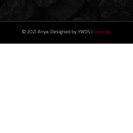
© 2021 Ariya. Designed by
YWDS
|
Sitemap