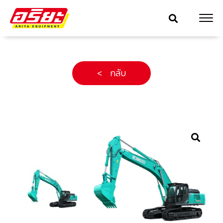
< กลับ