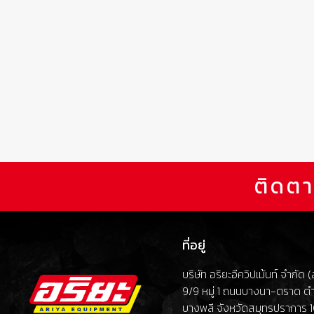
ติดตา
ที่อยู่
บริษัท อริยะอีควิปเม้นท์ จำกัด
9/9 หมู่ 1 ถนนบางนา-ตราด ต
บางพลี จังหวัดสมุทรปราการ