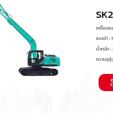
SK2
เครื่องย
แรงม้า : 
น้ำหนัก 
ความจุบุ้
C