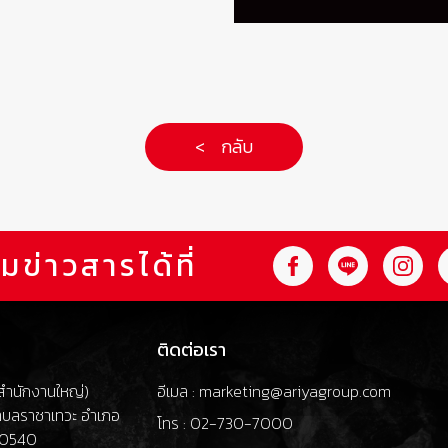
< กลับ
มข่าวสารได้ที่
ติดต่อเรา
 (สำนักงานใหญ่)
อีเมล : marketing@ariyagroup.com
ำบลราชาเทวะ อำเภอ
โทร : 02-730-7000
 10540