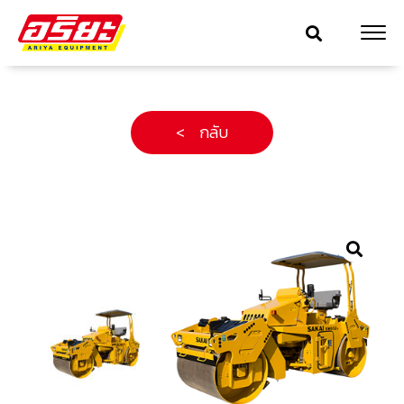
< กลับ