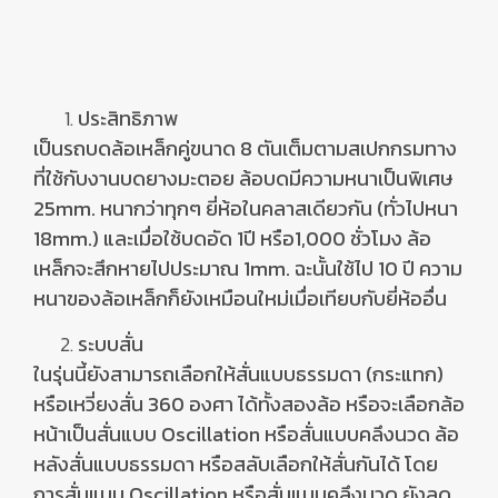
ประสิทธิภาพ
เป็นรถบดล้อเหล็กคู่ขนาด 8 ตันเต็มตามสเปกกรมทาง
ที่ใช้กับงานบดยางมะตอย ล้อบดมีความหนาเป็นพิเศษ
25mm. หนากว่าทุกๆ ยี่ห้อในคลาสเดียวกัน (ทั่วไปหนา
18mm.) และเมื่อใช้บดอัด 1ปี หรือ1,000 ชั่วโมง ล้อ
เหล็กจะสึกหายไปประมาณ 1mm. ฉะนั้นใช้ไป 10 ปี ความ
หนาของล้อเหล็กก็ยังเหมือนใหม่เมื่อเทียบกับยี่ห้ออื่น
ระบบสั่น
ในรุ่นนี้ยังสามารถเลือกให้สั่นแบบธรรมดา (กระแทก)
หรือเหวี่ยงสั่น
360
องศา ได้ทั้งสองล้อ หรือจะเลือกล้อ
หน้าเป็นสั่นแบบ
Oscillation
หรือสั่นแบบคลึงนวด
ล้อ
หลังสั่นแบบธรรมดา หรือสลับเลือกให้สั่นกันได้
โดย
การสั่นแบบ
Oscillation
หรือสั่นแบบคลึงนวด ยังลด