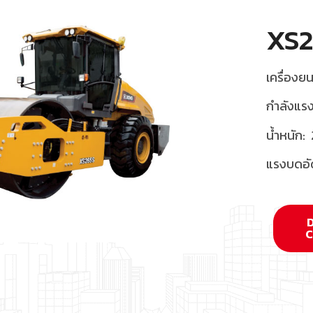
XS2
เครื่องยน
กำลังแรง
น้ำหนัก:
แรงบดอั
C