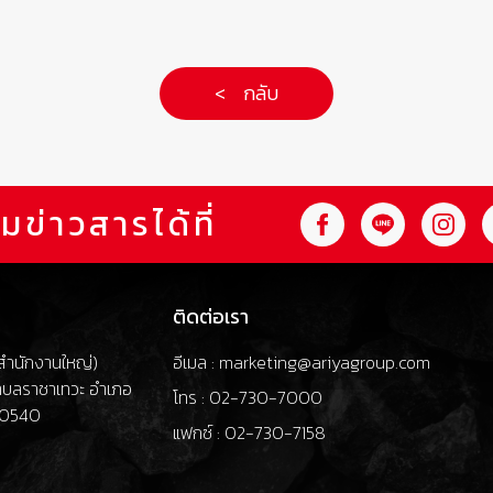
< กลับ
มข่าวสารได้ที่
ติดต่อเรา
 (สำนักงานใหญ่)
อีเมล : marketing@ariyagroup.com
ำบลราชาเทวะ อำเภอ
โทร : 02-730-7000
 10540
แฟกซ์ : 02-730-7158